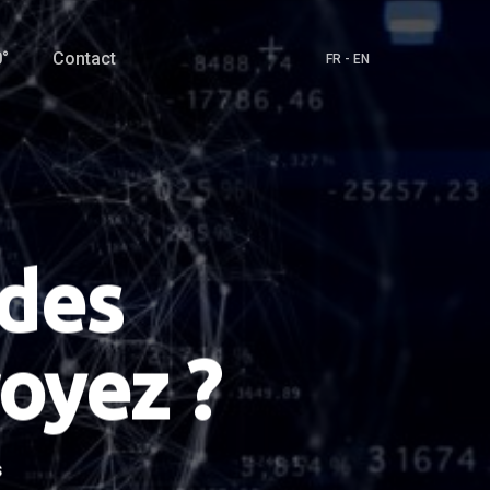
°
Contact
FR
-
EN
 des
oyez ?
s