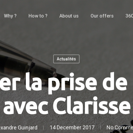
Why ?
How to ?
About us
Our offers
360
Actualités
r la prise de
avec Clarisse
exandre Guinjard
14 December 2017
No Comme