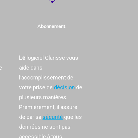
Abonnement
Le
logiciel Clarisse vous
e
aide dans
l’accomplissement de
votre prise de
décision
de
plusieurs manières.
Premièrement, il assure
de par sa
sécurité
que les
données ne sont pas
accessible à tous.