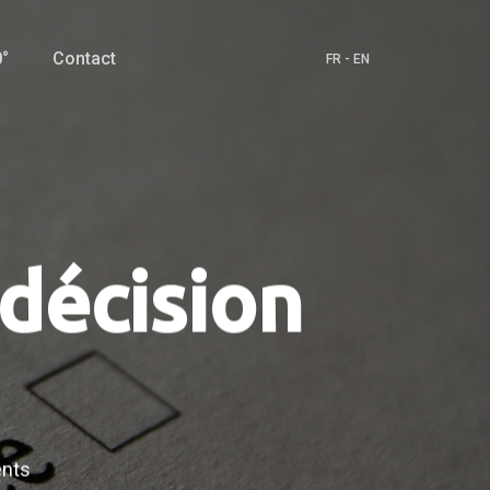
°
Contact
FR
-
EN
 décision
nts